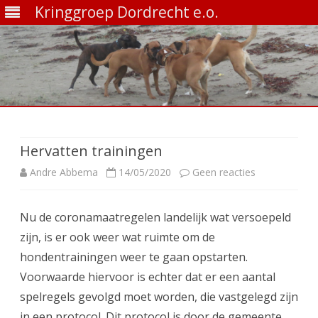
Kringgroep Dordrecht e.o.
Ga
direct
naar
de
Hervatten trainingen
inhoud
op
Andre Abbema
14/05/2020
Geen reacties
Hervatten
Nu de coronamaatregelen landelijk wat versoepeld
trainingen
zijn, is er ook weer wat ruimte om de
hondentrainingen weer te gaan opstarten.
Voorwaarde hiervoor is echter dat er een aantal
spelregels gevolgd moet worden, die vastgelegd zijn
in een protocol. Dit protocol is door de gemeente