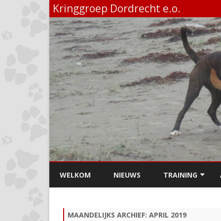
Kringgroep Dordrecht e.o.
WELKOM
NIEUWS
TRAINING
GEHOORZAAMHEI
MAANDELIJKS ARCHIEF:
APRIL 2019
BEHENDIGHEID / A