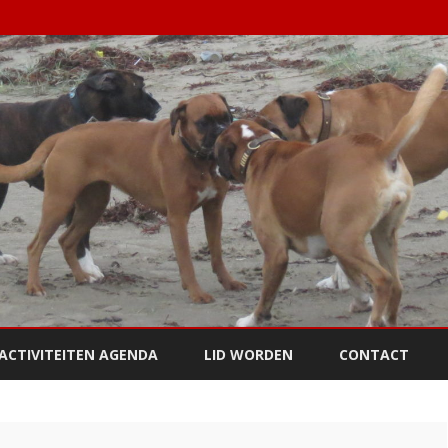
Ga
direct
ACTIVITEITEN AGENDA
LID WORDEN
CONTACT
naar
de
inhoud
DSTRAININGEN
PUPPY / JONGE HONDEN
TRAINING
GILITY