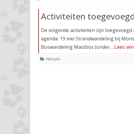
HOOPERS
Activiteiten toegevoeg
GEDRAGSREGELS T
De volgende activiteiten zijn toegevoegd
CURSUS
agenda: 19 mei Strandwandeling bij Mons
Boswandeling Mastbos (onder…
Lees ver
Nieuws