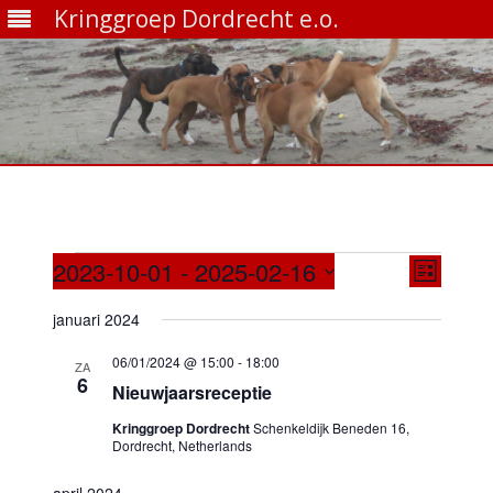
Kringgroep Dordrecht e.o.
Ga
direct
naar
de
inhoud
Evenementen
Weergave
Evenem
2023-10-01
 - 
2025-02-16
navigatie
weerga
Lijst
Selecteer
navigati
een
januari 2024
datum.
06/01/2024 @ 15:00
-
18:00
ZA
6
Nieuwjaarsreceptie
Kringgroep Dordrecht
Schenkeldijk Beneden 16,
Dordrecht, Netherlands