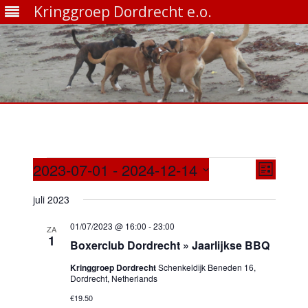
Kringgroep Dordrecht e.o.
Ga
direct
naar
de
inhoud
Evenementen
Weergave
Evenem
2023-07-01
 - 
2024-12-14
navigatie
weerga
Lijst
Selecteer
navigati
een
juli 2023
datum.
01/07/2023 @ 16:00
-
23:00
ZA
1
Boxerclub Dordrecht » Jaarlijkse BBQ
Kringgroep Dordrecht
Schenkeldijk Beneden 16,
Dordrecht, Netherlands
€19.50