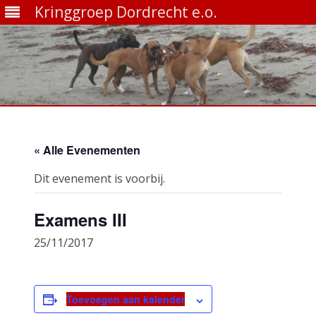
Kringgroep Dordrecht e.o.
Ga
direct
naar
de
« Alle Evenementen
inhoud
Dit evenement is voorbij.
Examens III
25/11/2017
Toevoegen aan kalender