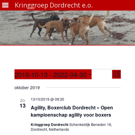
Kringgroep Dordrecht e.o.
Ga
direct
naar
de
inhoud
Evenementen
Weergave
Evenem
2019-10-13
 - 
2022-04-30
navigatie
weerga
Lijst
Selecteer
navigati
een
oktober 2019
datum.
13/10/2019 @ 09:30
ZO
13
Agility, Boxerclub Dordrecht » Open
kampioenschap agility voor boxers
Kringgroep Dordrecht
Schenkeldijk Beneden 16,
Dordrecht, Netherlands